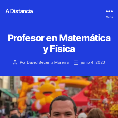
A Distancia
Menú
Profesor en Matemática
y Física
Por
David Becerra Moreira
junio 4, 2020
Autor
Fecha
de
de
la
la
entrada
entrada